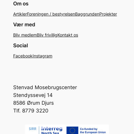
Om os
Artikler
Foreningen / bestyrelsen
Baggrunden
Projekter
Vær med
Bliv medlem
Bliv frivillig
Kontakt os
Social
Facebook
Instagram
Stenvad Mosebrugscenter
Stendyssevej 14
8586 Ørum Djurs
Tlf. 8779 3220