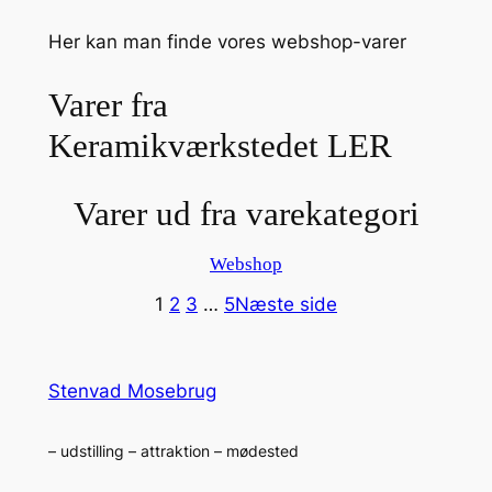
Spring
Her kan man finde vores webshop-varer
til
indhold
Varer fra
Keramikværkstedet LER
Varer ud fra varekategori
Webshop
1
2
3
…
5
Næste side
Stenvad Mosebrug
– udstilling – attraktion – mødested