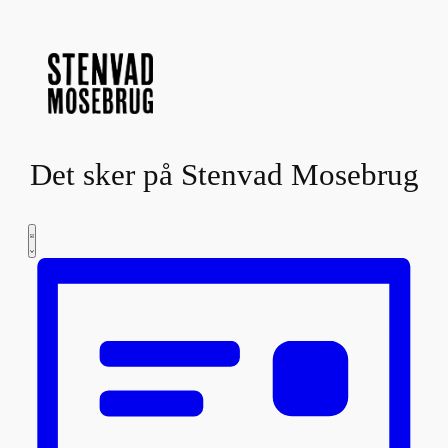
Det sker på Stenvad Mosebrug
Begivenhed
Navigation
Begivenheder
Liste
Visninger
af
Navigation
visninger