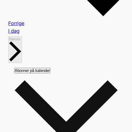
Begivenheder
Forrige
I dag
Begivenheder
Næste
Abonner på kalender