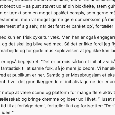
et bredt ud – så pust støvet ud af din blokfløjte, stem g
am er tænkt som en meget opslået paraply, som gerne må
g bestemme, men vil meget gerne gøre opmærksom på ramm
mest af sig selv, når det først er banket op”, fortæller
med kun en frisk cykeltur væk. Men han er også engagere
og det skal jeg blive ved med. Så det er ikke fordi jeg fl
arbejde og for gode musikoplevelser, at jeg ikke kan lad
r også begejstret: ”Det er præcis sådan et initiativ vi b
antastisk til at samle folk, så jo mere jo bedre. Vi har al
ved at publikum er her. Samtidig er Mosebrugsjam et eks
nt, hvor det grundlæggende er initiativtagerne der er arr
netop at være scene og platform for mange flere aktivite
llesskab og bringe drømme og ideer ud i livet. ”Huset 
tid til at forfølge dem”, fortæller Ikki og fortsætter: ”D
 ideer”