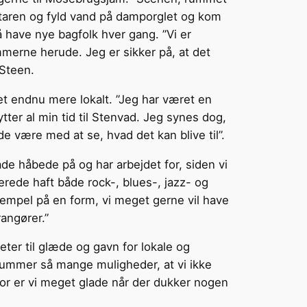
uitaren og fyld vand på damporglet og kom
 have nye bagfolk hver gang. ”Vi er
erne herude. Jeg er sikker på, at det
 Steen.
t endnu mere lokalt. ”Jeg har været en
ytter al min tid til Stenvad. Jeg synes dog,
e være med at se, hvad det kan blive til”.
åde håbede på og har arbejdet for, siden vi
lerede haft både rock-, blues-, jazz- og
empel på en form, vi meget gerne vil have
angører.”
ter til glæde og gavn for lokale og
rummer så mange muligheder, at vi ikke
erfor er vi meget glade når der dukker nogen