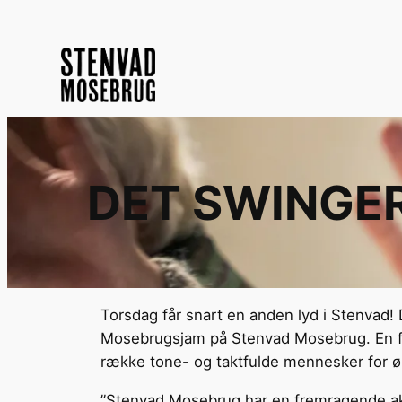
Spring
til
indhold
DET SWINGE
Torsdag får snart en anden lyd i Stenvad! 
Mosebrugsjam på Stenvad Mosebrug. En fl
række tone- og taktfulde mennesker for ør
”Stenvad Mosebrug har en fremragende akus