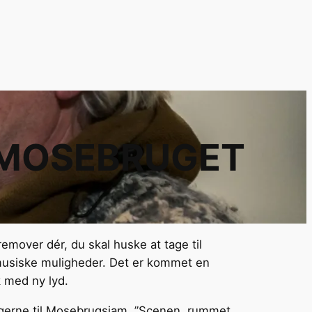
 MOSEBRUGET
emover dér, du skal huske at tage til
musiske muligheder. Det er kommet en
k med ny lyd.
tagerne til Mosebrugsjam. ”Scenen, rummet