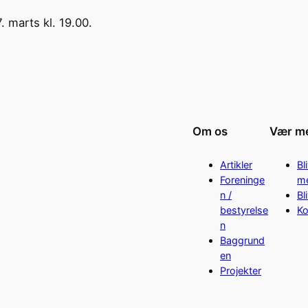
 marts kl. 19.00.
Om os
Vær m
Artikler
Bl
Foreninge
m
n /
Bli
bestyrelse
Ko
n
Baggrund
en
Projekter