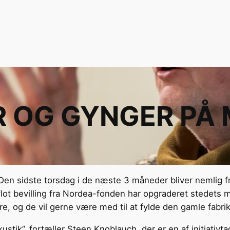
R OG GYNGER PÅ
Den sidste torsdag i de næste 3 måneder bliver nemlig fr
ot bevilling fra Nordea-fonden har opgraderet stedets 
e, og de vil gerne være med til at fylde den gamle fabri
tik”, fortæller Steen Knoblauch, der er en af initiativ