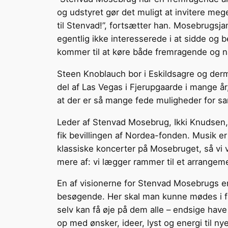
og udstyret gør det muligt at invitere meg
til Stenvad!”, fortsætter han. Mosebrugsj
egentlig ikke interesserede i at sidde o
kommer til at køre både fremragende og nær
Steen Knoblauch bor i Eskildsagre og der
del af Las Vegas i Fjerupgaarde i mange år, 
at der er så mange fede muligheder for sam
Leder af Stenvad Mosebrug, Ikki Knudsen, e
fik bevillingen af Nordea-fonden. Musik er f
klassiske koncerter på Mosebruget, så vi 
mere af: vi lægger rammer til et arrangeme
En af visionerne for Stenvad Mosebrugs er 
besøgende. Her skal man kunne mødes i fæ
selv kan få øje på dem alle – endsige have 
op med ønsker, ideer, lyst og energi til nye