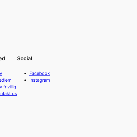
ed
Social
iv
Facebook
edlem
Instagram
v frivillig
ntakt os