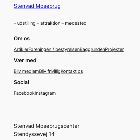
Stenvad Mosebrug
– udstilling – attraktion – mødested
Om os
Artikler
Foreningen / bestyrelsen
Baggrunden
Projekter
Vær med
Bliv medlem
Bliv frivillig
Kontakt os
Social
Facebook
Instagram
Stenvad Mosebrugscenter
Stendyssevej 14